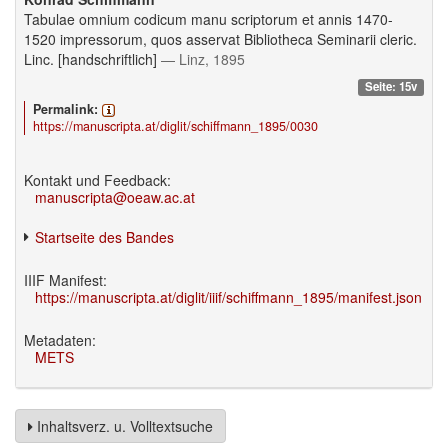
Tabulae omnium codicum manu scriptorum et annis 1470-
1520 impressorum, quos asservat Bibliotheca Seminarii cleric.
Linc. [handschriftlich]
— Linz, 1895
Seite: 15v
Permalink:
https://manuscripta.at/diglit/schiffmann_1895/0030
Kontakt und Feedback:
manuscripta@oeaw.ac.at
Startseite des Bandes
IIIF Manifest:
https://manuscripta.at/diglit/iiif/schiffmann_1895/manifest.json
Metadaten:
METS
Inhaltsverz. u. Volltextsuche