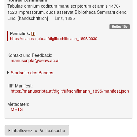
Tabulae omnium codicum manu scriptorum et annis 1470-
1520 impressorum, quos asservat Bibliotheca Seminarii cleric.
Linc. [handschriftlich]
— Linz, 1895
Seite: 15v
Permalink:
https://manuscripta.at/diglit/schiffmann_1895/0030
Kontakt und Feedback:
manuscripta@oeaw.ac.at
Startseite des Bandes
IIIF Manifest:
https://manuscripta.at/diglit/iiif/schiffmann_1895/manifest.json
Metadaten:
METS
Inhaltsverz. u. Volltextsuche