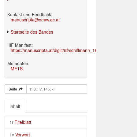
Kontakt und Feedback:
manuscripta@oeaw.ac.at
Startseite des Bandes
IIIF Manifest:
https://manuscripta.at/diglit/iiif/schiffmann_1895/manifest.json
Metadaten:
METS
Seite
Inhalt
1r
Titelblatt
1v
Vorwort