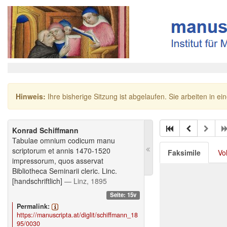
Hinweis:
Ihre bisherige Sitzung ist abgelaufen. Sie arbeiten in ei
Konrad Schiffmann
Tabulae omnium codicum manu
scriptorum et annis 1470-1520
Faksimile
Vo
impressorum, quos asservat
Bibliotheca Seminarii cleric. Linc.
[handschriftlich]
— Linz, 1895
Seite: 15v
Permalink:
https://manuscripta.at/diglit/schiffmann_18
95/0030