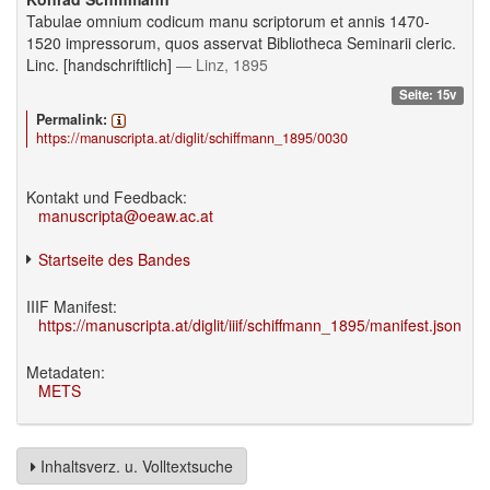
Tabulae omnium codicum manu scriptorum et annis 1470-
1520 impressorum, quos asservat Bibliotheca Seminarii cleric.
Linc. [handschriftlich]
— Linz, 1895
Seite: 15v
Permalink:
https://manuscripta.at/diglit/schiffmann_1895/0030
Kontakt und Feedback:
manuscripta@oeaw.ac.at
Startseite des Bandes
IIIF Manifest:
https://manuscripta.at/diglit/iiif/schiffmann_1895/manifest.json
Metadaten:
METS
Inhaltsverz. u. Volltextsuche