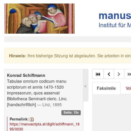
Hinweis:
Ihre bisherige Sitzung ist abgelaufen. Sie arbeiten in ei
Konrad Schiffmann
Tabulae omnium codicum manu
scriptorum et annis 1470-1520
Faksimile
Vo
impressorum, quos asservat
Bibliotheca Seminarii cleric. Linc.
[handschriftlich]
— Linz, 1895
Seite: 15v
Permalink:
https://manuscripta.at/diglit/schiffmann_18
95/0030