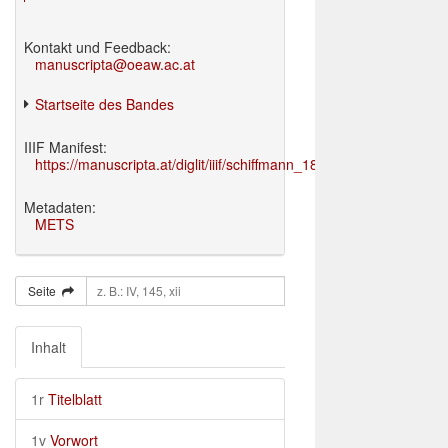
Kontakt und Feedback:
manuscripta@oeaw.ac.at
Startseite des Bandes
IIIF Manifest:
https://manuscripta.at/diglit/iiif/schiffmann_1895/manifest.json
Metadaten:
METS
Seite
Inhalt
1r
Titelblatt
1v
Vorwort