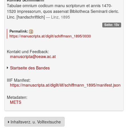
Tabulae omnium codicum manu scriptorum et annis 1470-
1520 impressorum, quos asservat Bibliotheca Seminarii cleric.
Linc. [handschriftlich]
— Linz, 1895
Seite: 15v
Permalink:
https://manuscripta.at/diglit/schiffmann_1895/0030
Kontakt und Feedback:
manuscripta@oeaw.ac.at
Startseite des Bandes
IIIF Manifest:
https://manuscripta.at/diglit/iiif/schiffmann_1895/manifest.json
Metadaten:
METS
Inhaltsverz. u. Volltextsuche