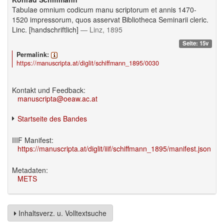
Tabulae omnium codicum manu scriptorum et annis 1470-
1520 impressorum, quos asservat Bibliotheca Seminarii cleric.
Linc. [handschriftlich]
— Linz, 1895
Seite: 15v
Permalink:
https://manuscripta.at/diglit/schiffmann_1895/0030
Kontakt und Feedback:
manuscripta@oeaw.ac.at
Startseite des Bandes
IIIF Manifest:
https://manuscripta.at/diglit/iiif/schiffmann_1895/manifest.json
Metadaten:
METS
Inhaltsverz. u. Volltextsuche