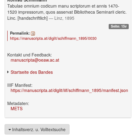
Tabulae omnium codicum manu scriptorum et annis 1470-
1520 impressorum, quos asservat Bibliotheca Seminarii cleric.
Linc. [handschriftlich]
— Linz, 1895
Seite: 15v
Permalink:
https://manuscripta.at/diglit/schiffmann_1895/0030
Kontakt und Feedback:
manuscripta@oeaw.ac.at
Startseite des Bandes
IIIF Manifest:
https://manuscripta.at/diglit/iiif/schiffmann_1895/manifest.json
Metadaten:
METS
Inhaltsverz. u. Volltextsuche