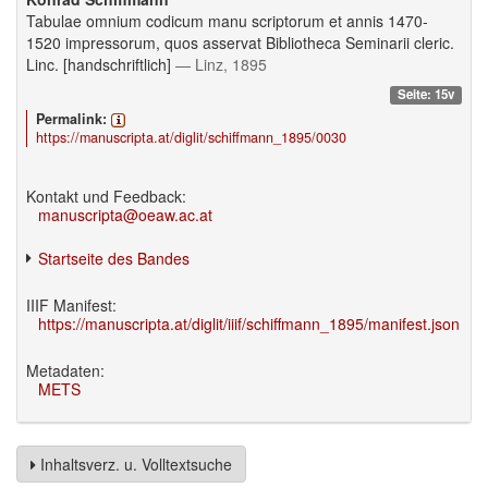
Tabulae omnium codicum manu scriptorum et annis 1470-
1520 impressorum, quos asservat Bibliotheca Seminarii cleric.
Linc. [handschriftlich]
— Linz, 1895
Seite: 15v
Permalink:
https://manuscripta.at/diglit/schiffmann_1895/0030
Kontakt und Feedback:
manuscripta@oeaw.ac.at
Startseite des Bandes
IIIF Manifest:
https://manuscripta.at/diglit/iiif/schiffmann_1895/manifest.json
Metadaten:
METS
Inhaltsverz. u. Volltextsuche