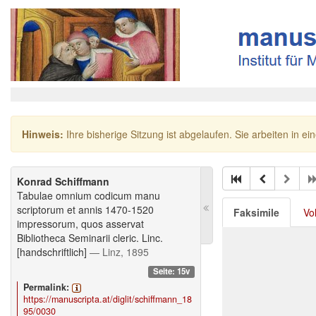
Hinweis:
Ihre bisherige Sitzung ist abgelaufen. Sie arbeiten in ei
Konrad Schiffmann
Tabulae omnium codicum manu
scriptorum et annis 1470-1520
Faksimile
Vo
impressorum, quos asservat
Bibliotheca Seminarii cleric. Linc.
[handschriftlich]
— Linz, 1895
Seite: 15v
Permalink:
https://manuscripta.at/diglit/schiffmann_18
95/0030