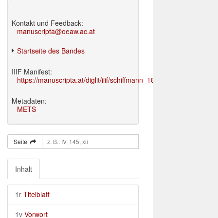
Kontakt und Feedback:
manuscripta@oeaw.ac.at
Startseite des Bandes
IIIF Manifest:
https://manuscripta.at/diglit/iiif/schiffmann_1895/manifest.json
Metadaten:
METS
Seite
Inhalt
1r
Titelblatt
1v
Vorwort