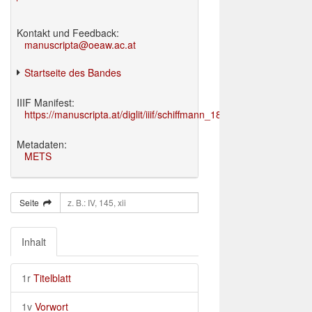
Kontakt und Feedback:
manuscripta@oeaw.ac.at
Startseite des Bandes
IIIF Manifest:
https://manuscripta.at/diglit/iiif/schiffmann_1895/manifest.json
Metadaten:
METS
Seite
Inhalt
1r
Titelblatt
1v
Vorwort