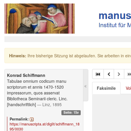
Hinweis:
Ihre bisherige Sitzung ist abgelaufen. Sie arbeiten in ei
Konrad Schiffmann
Tabulae omnium codicum manu
scriptorum et annis 1470-1520
Faksimile
Vo
impressorum, quos asservat
Bibliotheca Seminarii cleric. Linc.
[handschriftlich]
— Linz, 1895
Seite: 15v
Permalink:
https://manuscripta.at/diglit/schiffmann_18
95/0030