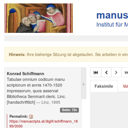
Hinweis:
Ihre bisherige Sitzung ist abgelaufen. Sie arbeiten in ei
Konrad Schiffmann
Tabulae omnium codicum manu
scriptorum et annis 1470-1520
Faksimile
Vo
impressorum, quos asservat
Bibliotheca Seminarii cleric. Linc.
[handschriftlich]
— Linz, 1895
Seite: 15v
Permalink:
https://manuscripta.at/diglit/schiffmann_18
95/0030