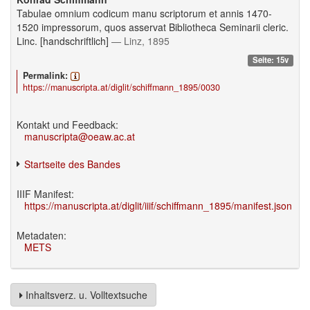
Tabulae omnium codicum manu scriptorum et annis 1470-
1520 impressorum, quos asservat Bibliotheca Seminarii cleric.
Linc. [handschriftlich]
— Linz, 1895
Seite: 15v
Permalink:
https://manuscripta.at/diglit/schiffmann_1895/0030
Kontakt und Feedback:
manuscripta@oeaw.ac.at
Startseite des Bandes
IIIF Manifest:
https://manuscripta.at/diglit/iiif/schiffmann_1895/manifest.json
Metadaten:
METS
Inhaltsverz. u. Volltextsuche