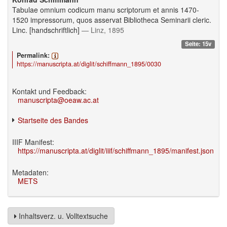
Tabulae omnium codicum manu scriptorum et annis 1470-
1520 impressorum, quos asservat Bibliotheca Seminarii cleric.
Linc. [handschriftlich]
— Linz, 1895
Seite: 15v
Permalink:
https://manuscripta.at/diglit/schiffmann_1895/0030
Kontakt und Feedback:
manuscripta@oeaw.ac.at
Startseite des Bandes
IIIF Manifest:
https://manuscripta.at/diglit/iiif/schiffmann_1895/manifest.json
Metadaten:
METS
Inhaltsverz. u. Volltextsuche