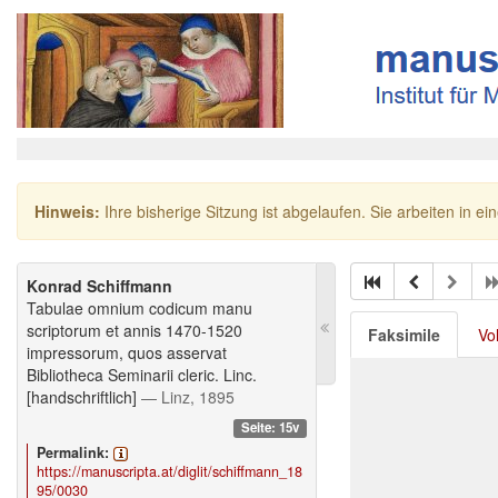
Hinweis:
Ihre bisherige Sitzung ist abgelaufen. Sie arbeiten in ei
Konrad Schiffmann
Tabulae omnium codicum manu
scriptorum et annis 1470-1520
Faksimile
Vo
impressorum, quos asservat
Bibliotheca Seminarii cleric. Linc.
[handschriftlich]
— Linz, 1895
Seite: 15v
Permalink:
https://manuscripta.at/diglit/schiffmann_18
95/0030