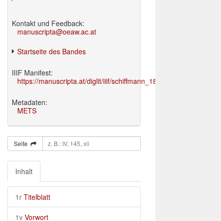
Kontakt und Feedback:
manuscripta@oeaw.ac.at
Startseite des Bandes
IIIF Manifest:
https://manuscripta.at/diglit/iiif/schiffmann_1895/manifest.json
Metadaten:
METS
Seite
Inhalt
1r
Titelblatt
1v
Vorwort