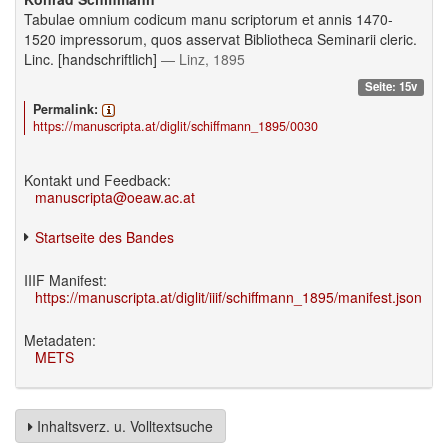
Tabulae omnium codicum manu scriptorum et annis 1470-
1520 impressorum, quos asservat Bibliotheca Seminarii cleric.
Linc. [handschriftlich]
— Linz, 1895
Seite: 15v
Permalink:
https://manuscripta.at/diglit/schiffmann_1895/0030
Kontakt und Feedback:
manuscripta@oeaw.ac.at
Startseite des Bandes
IIIF Manifest:
https://manuscripta.at/diglit/iiif/schiffmann_1895/manifest.json
Metadaten:
METS
Inhaltsverz. u. Volltextsuche