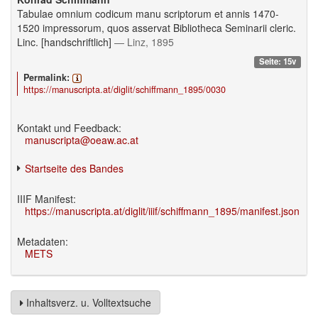
Tabulae omnium codicum manu scriptorum et annis 1470-
1520 impressorum, quos asservat Bibliotheca Seminarii cleric.
Linc. [handschriftlich]
— Linz, 1895
Seite: 15v
Permalink:
https://manuscripta.at/diglit/schiffmann_1895/0030
Kontakt und Feedback:
manuscripta@oeaw.ac.at
Startseite des Bandes
IIIF Manifest:
https://manuscripta.at/diglit/iiif/schiffmann_1895/manifest.json
Metadaten:
METS
Inhaltsverz. u. Volltextsuche