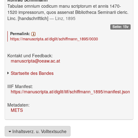
Tabulae omnium codicum manu scriptorum et annis 1470-
1520 impressorum, quos asservat Bibliotheca Seminarii cleric.
Linc. [handschriftlich]
— Linz, 1895
Seite: 15v
Permalink:
https://manuscripta.at/diglit/schiffmann_1895/0030
Kontakt und Feedback:
manuscripta@oeaw.ac.at
Startseite des Bandes
IIIF Manifest:
https://manuscripta.at/diglit/iiif/schiffmann_1895/manifest.json
Metadaten:
METS
Inhaltsverz. u. Volltextsuche