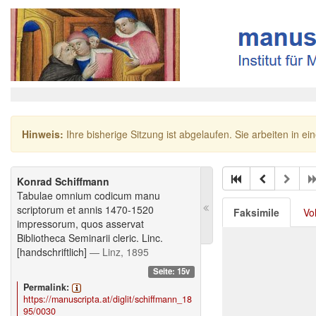
Hinweis:
Ihre bisherige Sitzung ist abgelaufen. Sie arbeiten in ei
Konrad Schiffmann
Tabulae omnium codicum manu
scriptorum et annis 1470-1520
Faksimile
Vo
impressorum, quos asservat
Bibliotheca Seminarii cleric. Linc.
[handschriftlich]
— Linz, 1895
Seite: 15v
Permalink:
https://manuscripta.at/diglit/schiffmann_18
95/0030