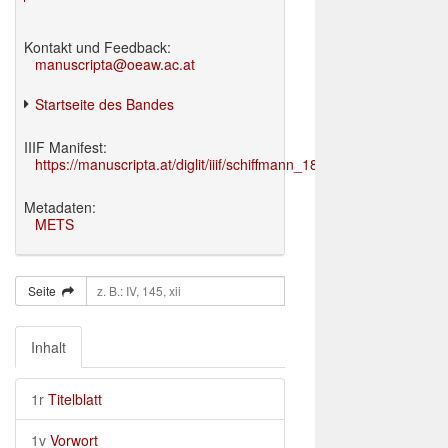
Kontakt und Feedback:
manuscripta@oeaw.ac.at
Startseite des Bandes
IIIF Manifest:
https://manuscripta.at/diglit/iiif/schiffmann_1895/manifest.json
Metadaten:
METS
Seite
Inhalt
1r
Titelblatt
1v
Vorwort