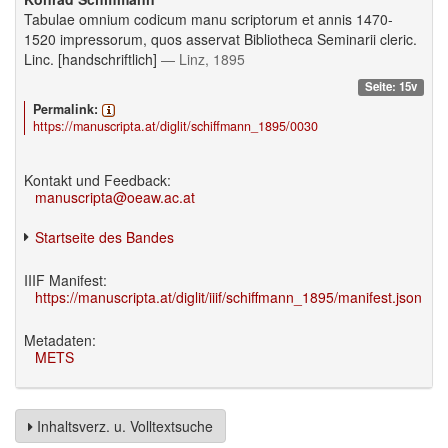
Tabulae omnium codicum manu scriptorum et annis 1470-
1520 impressorum, quos asservat Bibliotheca Seminarii cleric.
Linc. [handschriftlich]
— Linz, 1895
Seite: 15v
Permalink:
https://manuscripta.at/diglit/schiffmann_1895/0030
Kontakt und Feedback:
manuscripta@oeaw.ac.at
Startseite des Bandes
IIIF Manifest:
https://manuscripta.at/diglit/iiif/schiffmann_1895/manifest.json
Metadaten:
METS
Inhaltsverz. u. Volltextsuche