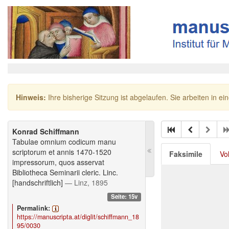
Hinweis:
Ihre bisherige Sitzung ist abgelaufen. Sie arbeiten in ei
Konrad Schiffmann
Tabulae omnium codicum manu
scriptorum et annis 1470-1520
Faksimile
Vo
impressorum, quos asservat
Bibliotheca Seminarii cleric. Linc.
[handschriftlich]
— Linz, 1895
Seite: 15v
Permalink:
https://manuscripta.at/diglit/schiffmann_18
95/0030