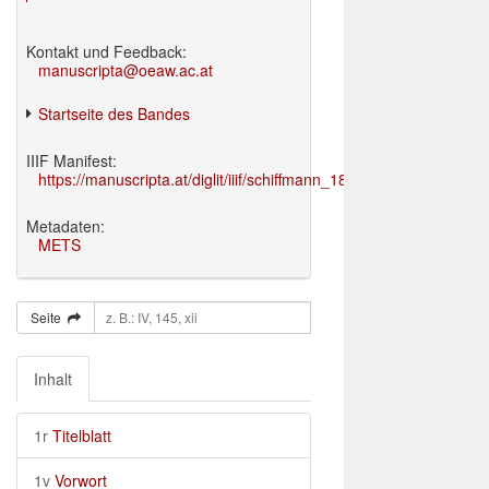
Kontakt und Feedback:
manuscripta@oeaw.ac.at
Startseite des Bandes
IIIF Manifest:
https://manuscripta.at/diglit/iiif/schiffmann_1895/manifest.json
Metadaten:
METS
Seite
Inhalt
1r
Titelblatt
1v
Vorwort