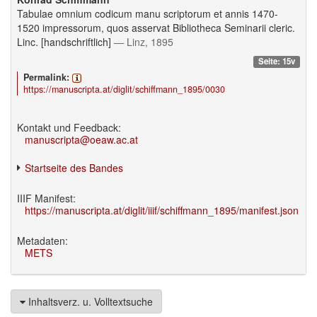
Tabulae omnium codicum manu scriptorum et annis 1470-
1520 impressorum, quos asservat Bibliotheca Seminarii cleric.
Linc. [handschriftlich]
— Linz, 1895
Seite: 15v
Permalink:
https://manuscripta.at/diglit/schiffmann_1895/0030
Kontakt und Feedback:
manuscripta@oeaw.ac.at
Startseite des Bandes
IIIF Manifest:
https://manuscripta.at/diglit/iiif/schiffmann_1895/manifest.json
Metadaten:
METS
Inhaltsverz. u. Volltextsuche