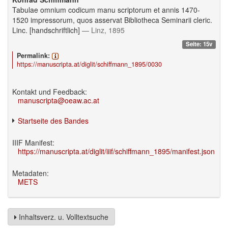
Tabulae omnium codicum manu scriptorum et annis 1470-
1520 impressorum, quos asservat Bibliotheca Seminarii cleric.
Linc. [handschriftlich]
— Linz, 1895
Seite: 15v
Permalink:
https://manuscripta.at/diglit/schiffmann_1895/0030
Kontakt und Feedback:
manuscripta@oeaw.ac.at
Startseite des Bandes
IIIF Manifest:
https://manuscripta.at/diglit/iiif/schiffmann_1895/manifest.json
Metadaten:
METS
Inhaltsverz. u. Volltextsuche