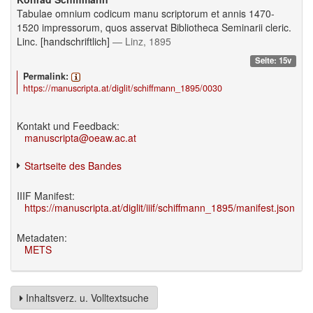
Tabulae omnium codicum manu scriptorum et annis 1470-
1520 impressorum, quos asservat Bibliotheca Seminarii cleric.
Linc. [handschriftlich]
— Linz, 1895
Seite: 15v
Permalink:
https://manuscripta.at/diglit/schiffmann_1895/0030
Kontakt und Feedback:
manuscripta@oeaw.ac.at
Startseite des Bandes
IIIF Manifest:
https://manuscripta.at/diglit/iiif/schiffmann_1895/manifest.json
Metadaten:
METS
Inhaltsverz. u. Volltextsuche