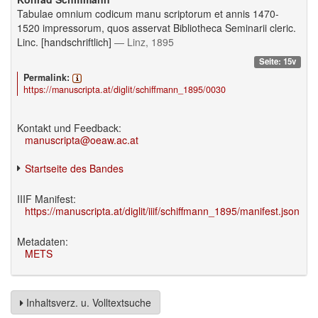
Tabulae omnium codicum manu scriptorum et annis 1470-
1520 impressorum, quos asservat Bibliotheca Seminarii cleric.
Linc. [handschriftlich]
— Linz, 1895
Seite: 15v
Permalink:
https://manuscripta.at/diglit/schiffmann_1895/0030
Kontakt und Feedback:
manuscripta@oeaw.ac.at
Startseite des Bandes
IIIF Manifest:
https://manuscripta.at/diglit/iiif/schiffmann_1895/manifest.json
Metadaten:
METS
Inhaltsverz. u. Volltextsuche