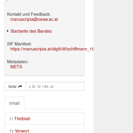
Kontakt und Feedback:
manuscripta@oeaw.ac.at
Startseite des Bandes
IIIF Manifest:
https://manuscripta.at/diglit/iiif/schiffmann_1895/manifest.json
Metadaten:
METS
Seite
Inhalt
1r
Titelblatt
1v
Vorwort