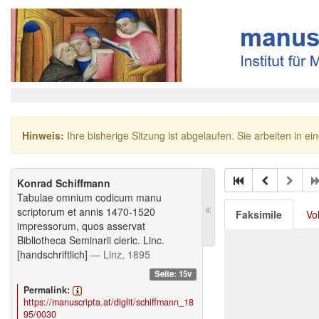
Hinweis:
Ihre bisherige Sitzung ist abgelaufen. Sie arbeiten in ei
Konrad Schiffmann
Tabulae omnium codicum manu
scriptorum et annis 1470-1520
Faksimile
Vo
impressorum, quos asservat
Bibliotheca Seminarii cleric. Linc.
[handschriftlich]
— Linz, 1895
Seite: 15v
Permalink:
https://manuscripta.at/diglit/schiffmann_18
95/0030