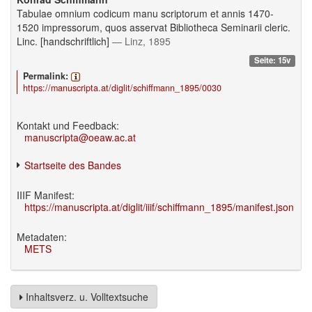
Tabulae omnium codicum manu scriptorum et annis 1470-
1520 impressorum, quos asservat Bibliotheca Seminarii cleric.
Linc. [handschriftlich]
— Linz, 1895
Seite: 15v
Permalink:
https://manuscripta.at/diglit/schiffmann_1895/0030
Kontakt und Feedback:
manuscripta@oeaw.ac.at
Startseite des Bandes
IIIF Manifest:
https://manuscripta.at/diglit/iiif/schiffmann_1895/manifest.json
Metadaten:
METS
Inhaltsverz. u. Volltextsuche