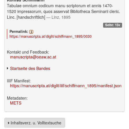
Tabulae omnium codicum manu scriptorum et annis 1470-
1520 impressorum, quos asservat Bibliotheca Seminarii cleric.
Linc. [handschriftlich]
— Linz, 1895
Seite: 15v
Permalink:
https://manuscripta.at/diglit/schiffmann_1895/0030
Kontakt und Feedback:
manuscripta@oeaw.ac.at
Startseite des Bandes
IIIF Manifest:
https://manuscripta.at/diglit/iiif/schiffmann_1895/manifest.json
Metadaten:
METS
Inhaltsverz. u. Volltextsuche