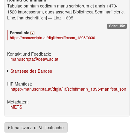
Tabulae omnium codicum manu scriptorum et annis 1470-
1520 impressorum, quos asservat Bibliotheca Seminarii cleric.
Linc. [handschriftlich]
— Linz, 1895
Seite: 15v
Permalink:
https://manuscripta.at/diglit/schiffmann_1895/0030
Kontakt und Feedback:
manuscripta@oeaw.ac.at
Startseite des Bandes
IIIF Manifest:
https://manuscripta.at/diglit/iiif/schiffmann_1895/manifest.json
Metadaten:
METS
Inhaltsverz. u. Volltextsuche