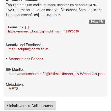
Tabulae omnium codicum manu scriptorum et annis 1470-
1520 impressorum, quos asservat Bibliotheca Seminarii cleric.
Linc. [handschriftlich]
— Linz, 1895
Seite: 15v
Permalink:
https://manuscripta.at/diglit/schiffmann_1895/0030
Kontakt und Feedback:
manuscripta@oeaw.ac.at
Startseite des Bandes
IIIF Manifest:
https://manuscripta.at/diglit/iiif/schiffmann_1895/manifest.json
Metadaten:
METS
Inhaltsverz. u. Volltextsuche