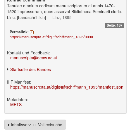
Tabulae omnium codicum manu scriptorum et annis 1470-
1520 impressorum, quos asservat Bibliotheca Seminarii cleric.
Linc. [handschriftlich]
— Linz, 1895
Seite: 15v
Permalink:
https://manuscripta.at/diglit/schiffmann_1895/0030
Kontakt und Feedback:
manuscripta@oeaw.ac.at
Startseite des Bandes
IIIF Manifest:
https://manuscripta.at/diglit/iiif/schiffmann_1895/manifest.json
Metadaten:
METS
Inhaltsverz. u. Volltextsuche