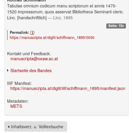
Tabulae omnium codicum manu scriptorum et annis 1470-
1520 impressorum, quos asservat Bibliotheca Seminarii cleric.
Linc. [handschriftlich]
— Linz, 1895
Seite: 15v
Permalink:
https://manuscripta.at/diglit/schiffmann_1895/0030
Kontakt und Feedback:
manuscripta@oeaw.ac.at
Startseite des Bandes
IIIF Manifest:
https://manuscripta.at/diglit/iiif/schiffmann_1895/manifest.json
Metadaten:
METS
Inhaltsverz. u. Volltextsuche