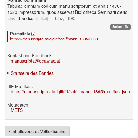
Tabulae omnium codicum manu scriptorum et annis 1470-
1520 impressorum, quos asservat Bibliotheca Seminarii cleric.
Linc. [handschriftlich]
— Linz, 1895
Seite: 15v
Permalink:
https://manuscripta.at/diglit/schiffmann_1895/0030
Kontakt und Feedback:
manuscripta@oeaw.ac.at
Startseite des Bandes
IIIF Manifest:
https://manuscripta.at/diglit/iiif/schiffmann_1895/manifest.json
Metadaten:
METS
Inhaltsverz. u. Volltextsuche