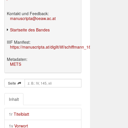
Kontakt und Feedback:
manuscripta@oeaw.ac.at
Startseite des Bandes
IIIF Manifest:
https://manuscripta.at/diglit/iiif/schiffmann_1895/manifest.json
Metadaten:
METS
Seite
Inhalt
1r
Titelblatt
1v
Vorwort