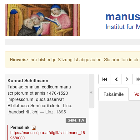
Hinweis:
Ihre bisherige Sitzung ist abgelaufen. Sie arbeiten in ei
Konrad Schiffmann
Tabulae omnium codicum manu
scriptorum et annis 1470-1520
Faksimile
Vo
impressorum, quos asservat
Bibliotheca Seminarii cleric. Linc.
[handschriftlich]
— Linz, 1895
Seite: 15v
Permalink:
https://manuscripta.at/diglit/schiffmann_18
95/0030