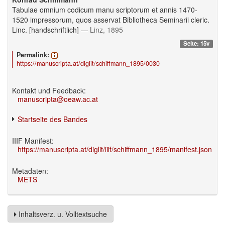
Tabulae omnium codicum manu scriptorum et annis 1470-
1520 impressorum, quos asservat Bibliotheca Seminarii cleric.
Linc. [handschriftlich]
— Linz, 1895
Seite: 15v
Permalink:
https://manuscripta.at/diglit/schiffmann_1895/0030
Kontakt und Feedback:
manuscripta@oeaw.ac.at
Startseite des Bandes
IIIF Manifest:
https://manuscripta.at/diglit/iiif/schiffmann_1895/manifest.json
Metadaten:
METS
Inhaltsverz. u. Volltextsuche