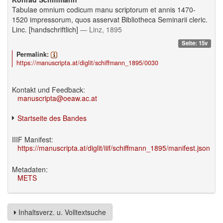
Tabulae omnium codicum manu scriptorum et annis 1470-
1520 impressorum, quos asservat Bibliotheca Seminarii cleric.
Linc. [handschriftlich]
— Linz, 1895
Seite: 15v
Permalink:
https://manuscripta.at/diglit/schiffmann_1895/0030
Kontakt und Feedback:
manuscripta@oeaw.ac.at
Startseite des Bandes
IIIF Manifest:
https://manuscripta.at/diglit/iiif/schiffmann_1895/manifest.json
Metadaten:
METS
Inhaltsverz. u. Volltextsuche