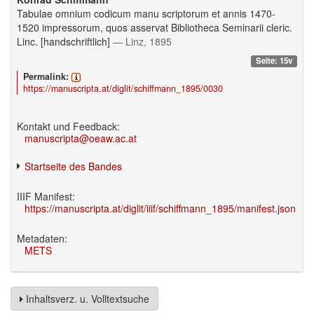
Tabulae omnium codicum manu scriptorum et annis 1470-
1520 impressorum, quos asservat Bibliotheca Seminarii cleric.
Linc. [handschriftlich]
— Linz, 1895
Seite: 15v
Permalink:
https://manuscripta.at/diglit/schiffmann_1895/0030
Kontakt und Feedback:
manuscripta@oeaw.ac.at
Startseite des Bandes
IIIF Manifest:
https://manuscripta.at/diglit/iiif/schiffmann_1895/manifest.json
Metadaten:
METS
Inhaltsverz. u. Volltextsuche