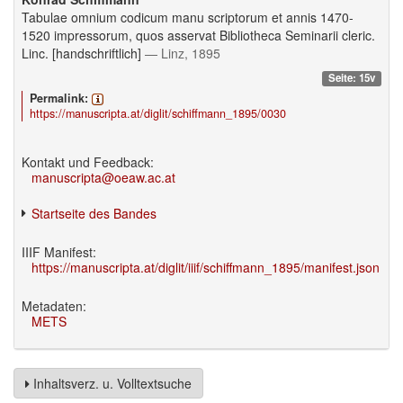
Tabulae omnium codicum manu scriptorum et annis 1470-
1520 impressorum, quos asservat Bibliotheca Seminarii cleric.
Linc. [handschriftlich]
— Linz, 1895
Seite: 15v
Permalink:
https://manuscripta.at/diglit/schiffmann_1895/0030
Kontakt und Feedback:
manuscripta@oeaw.ac.at
Startseite des Bandes
IIIF Manifest:
https://manuscripta.at/diglit/iiif/schiffmann_1895/manifest.json
Metadaten:
METS
Inhaltsverz. u. Volltextsuche