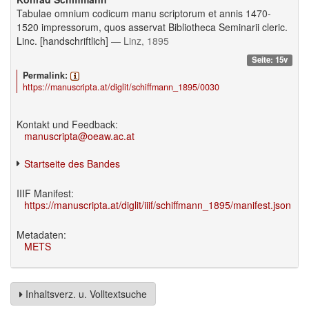
Tabulae omnium codicum manu scriptorum et annis 1470-
1520 impressorum, quos asservat Bibliotheca Seminarii cleric.
Linc. [handschriftlich]
— Linz, 1895
Seite: 15v
Permalink:
https://manuscripta.at/diglit/schiffmann_1895/0030
Kontakt und Feedback:
manuscripta@oeaw.ac.at
Startseite des Bandes
IIIF Manifest:
https://manuscripta.at/diglit/iiif/schiffmann_1895/manifest.json
Metadaten:
METS
Inhaltsverz. u. Volltextsuche