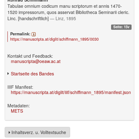
Tabulae omnium codicum manu scriptorum et annis 1470-
1520 impressorum, quos asservat Bibliotheca Seminarii cleric.
Linc. [handschriftlich]
— Linz, 1895
Seite: 15v
Permalink:
https://manuscripta.at/diglit/schiffmann_1895/0030
Kontakt und Feedback:
manuscripta@oeaw.ac.at
Startseite des Bandes
IIIF Manifest:
https://manuscripta.at/diglit/iiif/schiffmann_1895/manifest.json
Metadaten:
METS
Inhaltsverz. u. Volltextsuche