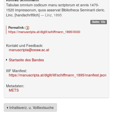
Tabulae omnium codicum manu scriptorum et annis 1470-
1520 impressorum, quos asservat Bibliotheca Seminarii cleric.
Linc. [handschriftlich]
— Linz, 1895
Seite: 15v
Permalink:
https://manuscripta.at/diglit/schiffmann_1895/0030
Kontakt und Feedback:
manuscripta@oeaw.ac.at
Startseite des Bandes
IIIF Manifest:
https://manuscripta.at/diglit/iiif/schiffmann_1895/manifest.json
Metadaten:
METS
Inhaltsverz. u. Volltextsuche