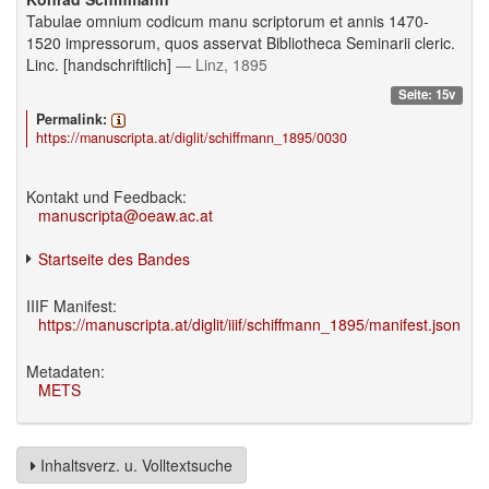
Tabulae omnium codicum manu scriptorum et annis 1470-
1520 impressorum, quos asservat Bibliotheca Seminarii cleric.
Linc. [handschriftlich]
— Linz, 1895
Seite: 15v
Permalink:
https://manuscripta.at/diglit/schiffmann_1895/0030
Kontakt und Feedback:
manuscripta@oeaw.ac.at
Startseite des Bandes
IIIF Manifest:
https://manuscripta.at/diglit/iiif/schiffmann_1895/manifest.json
Metadaten:
METS
Inhaltsverz. u. Volltextsuche