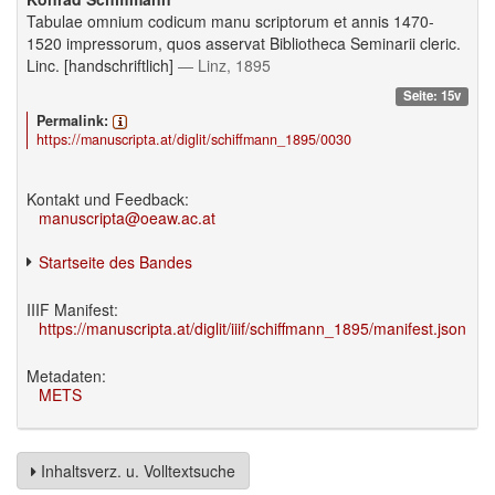
Tabulae omnium codicum manu scriptorum et annis 1470-
1520 impressorum, quos asservat Bibliotheca Seminarii cleric.
Linc. [handschriftlich]
— Linz, 1895
Seite: 15v
Permalink:
https://manuscripta.at/diglit/schiffmann_1895/0030
Kontakt und Feedback:
manuscripta@oeaw.ac.at
Startseite des Bandes
IIIF Manifest:
https://manuscripta.at/diglit/iiif/schiffmann_1895/manifest.json
Metadaten:
METS
Inhaltsverz. u. Volltextsuche