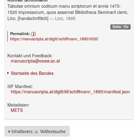
Tabulae omnium codicum manu scriptorum et annis 1470-
1520 impressorum, quos asservat Bibliotheca Seminarii cleric.
Linc. [handschriftlich]
— Linz, 1895
Seite: 15v
Permalink:
https://manuscripta.at/diglit/schiffmann_1895/0030
Kontakt und Feedback:
manuscripta@oeaw.ac.at
Startseite des Bandes
IIIF Manifest:
https://manuscripta.at/diglit/iiif/schiffmann_1895/manifest.json
Metadaten:
METS
Inhaltsverz. u. Volltextsuche