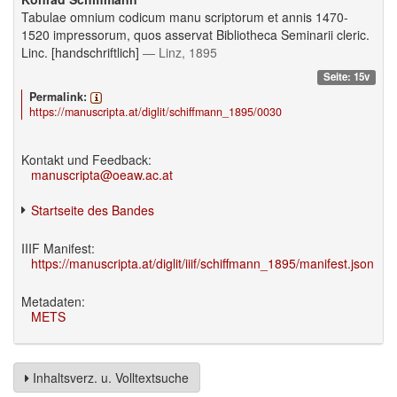
Tabulae omnium codicum manu scriptorum et annis 1470-
1520 impressorum, quos asservat Bibliotheca Seminarii cleric.
Linc. [handschriftlich]
— Linz, 1895
Seite: 15v
Permalink:
https://manuscripta.at/diglit/schiffmann_1895/0030
Kontakt und Feedback:
manuscripta@oeaw.ac.at
Startseite des Bandes
IIIF Manifest:
https://manuscripta.at/diglit/iiif/schiffmann_1895/manifest.json
Metadaten:
METS
Inhaltsverz. u. Volltextsuche