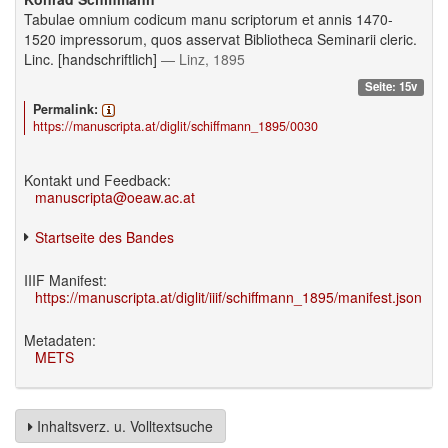
Tabulae omnium codicum manu scriptorum et annis 1470-
1520 impressorum, quos asservat Bibliotheca Seminarii cleric.
Linc. [handschriftlich]
— Linz, 1895
Seite: 15v
Permalink:
https://manuscripta.at/diglit/schiffmann_1895/0030
Kontakt und Feedback:
manuscripta@oeaw.ac.at
Startseite des Bandes
IIIF Manifest:
https://manuscripta.at/diglit/iiif/schiffmann_1895/manifest.json
Metadaten:
METS
Inhaltsverz. u. Volltextsuche