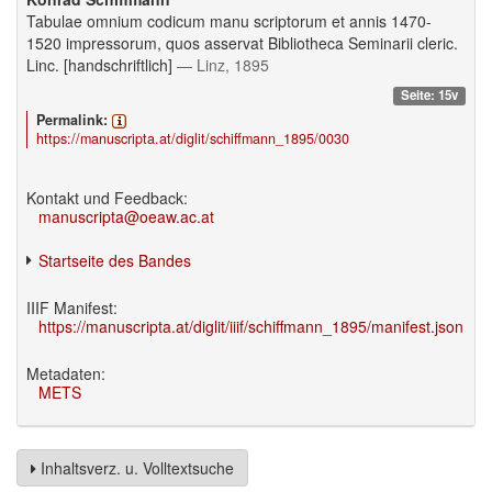
Tabulae omnium codicum manu scriptorum et annis 1470-
1520 impressorum, quos asservat Bibliotheca Seminarii cleric.
Linc. [handschriftlich]
— Linz, 1895
Seite: 15v
Permalink:
https://manuscripta.at/diglit/schiffmann_1895/0030
Kontakt und Feedback:
manuscripta@oeaw.ac.at
Startseite des Bandes
IIIF Manifest:
https://manuscripta.at/diglit/iiif/schiffmann_1895/manifest.json
Metadaten:
METS
Inhaltsverz. u. Volltextsuche