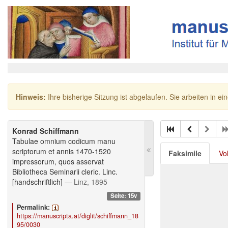
Hinweis:
Ihre bisherige Sitzung ist abgelaufen. Sie arbeiten in ei
Konrad Schiffmann
Tabulae omnium codicum manu
scriptorum et annis 1470-1520
Faksimile
Vo
impressorum, quos asservat
Bibliotheca Seminarii cleric. Linc.
[handschriftlich]
— Linz, 1895
Seite: 15v
Permalink:
https://manuscripta.at/diglit/schiffmann_18
95/0030