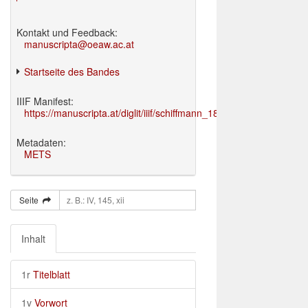
Kontakt und Feedback:
manuscripta@oeaw.ac.at
Startseite des Bandes
IIIF Manifest:
https://manuscripta.at/diglit/iiif/schiffmann_1895/manifest.json
Metadaten:
METS
Seite
Inhalt
1r
Titelblatt
1v
Vorwort