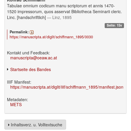
Tabulae omnium codicum manu scriptorum et annis 1470-
1520 impressorum, quos asservat Bibliotheca Seminarii cleric.
Linc. [handschriftlich]
— Linz, 1895
Seite: 15v
Permalink:
https://manuscripta.at/diglit/schiffmann_1895/0030
Kontakt und Feedback:
manuscripta@oeaw.ac.at
Startseite des Bandes
IIIF Manifest:
https://manuscripta.at/diglit/iiif/schiffmann_1895/manifest.json
Metadaten:
METS
Inhaltsverz. u. Volltextsuche