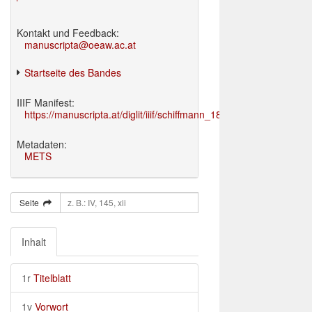
Kontakt und Feedback:
manuscripta@oeaw.ac.at
Startseite des Bandes
IIIF Manifest:
https://manuscripta.at/diglit/iiif/schiffmann_1895/manifest.json
Metadaten:
METS
Seite
Inhalt
1r
Titelblatt
1v
Vorwort