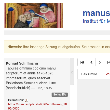
Hinweis:
Ihre bisherige Sitzung ist abgelaufen. Sie arbeiten in ei
Konrad Schiffmann
Tabulae omnium codicum manu
scriptorum et annis 1470-1520
Faksimile
Vo
impressorum, quos asservat
Bibliotheca Seminarii cleric. Linc.
[handschriftlich]
— Linz, 1895
Seite: 15v
Permalink:
https://manuscripta.at/diglit/schiffmann_18
95/0030